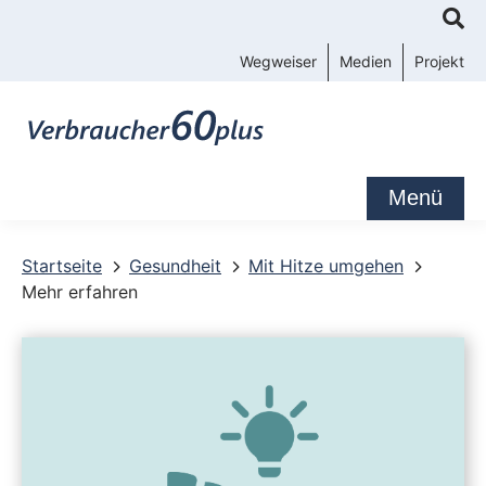
K
o
Wegweiser
Medien
Projekt
n
t
a
k
Menü
t
-
Startseite
Gesundheit
Mit Hitze umgehen
Mehr erfahren
u
n
d
S
e
r