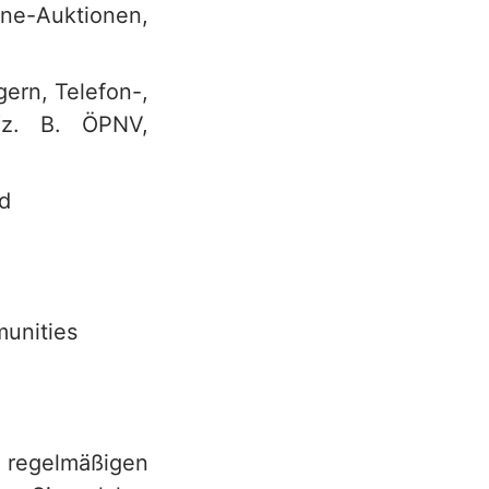
e-Auktionen,
ern, Telefon-,
 (z. B. ÖPNV,
ud
munities
 regelmäßigen