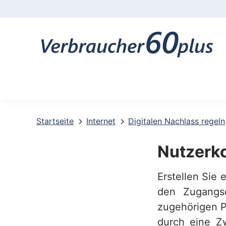
K
o
n
t
a
k
t
Startseite
Internet
Digitalen Nachlass regeln
-
Nutzerko
u
Erstellen Sie 
n
den Zugangs
d
zugehörigen P
S
durch eine Zw