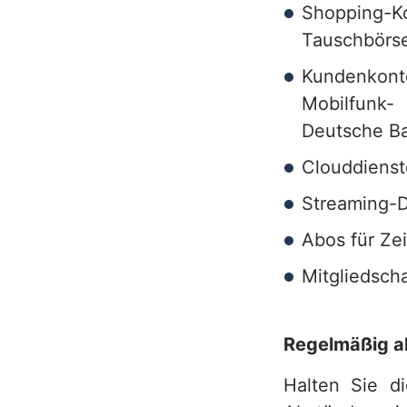
Shopping-
h
Tauschbörs
Kundenkonte
Mobilfunk-
Deutsche Ba
Clouddienst
Streaming-Di
Abos für Zei
Mitgliedsch
Regelmäßig ak
Halten Sie d