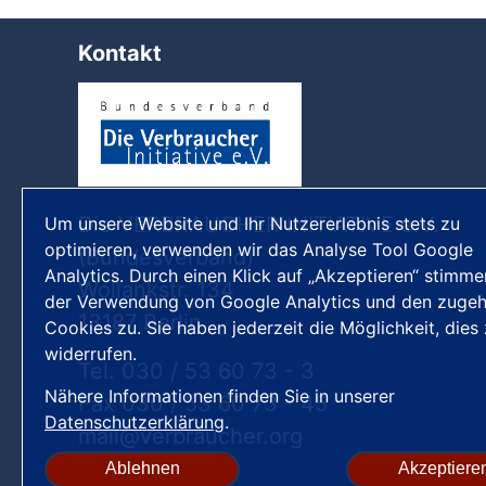
Kontakt
Die VERBRAUCHER INITIATIVE e.V.
Um unsere Website und Ihr Nutzererlebnis stets zu
optimieren, verwenden wir das Analyse Tool Google
(Bundesverband)
Analytics. Durch einen Klick auf „Akzeptieren“ stimme
Wollankstr. 134
der Verwendung von Google Analytics und den zugeh
13187 Berlin
Cookies zu. Sie haben jederzeit die Möglichkeit, dies
widerrufen.
Tel. 030 / 53 60 73 - 3
Nähere Informationen finden Sie in unserer
Fax 030 / 53 60 73 - 45
Datenschutzerklärung
.
mail
verbraucher
org
Ablehnen
Akzeptiere