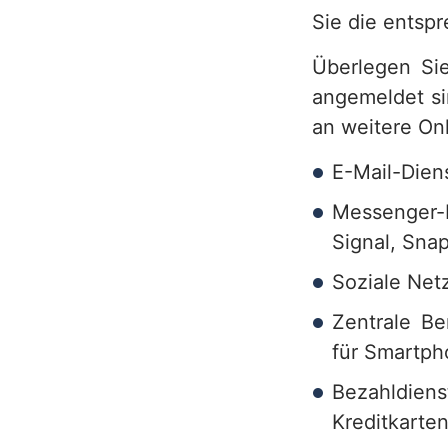
e
Sie die entsp
r
Überlegen Sie
v
angemeldet si
an weitere On
i
c
E-Mail-Dien
e
Messenger-D
Signal, Sna
b
Soziale Netz
e
Zentrale Be
r
für Smartph
e
Bezahldie
i
Kreditkarte
c