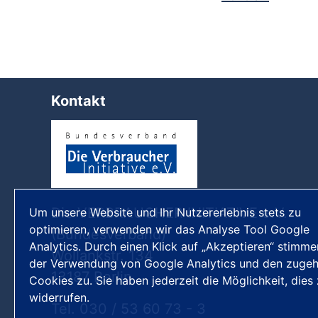
Kontakt
Die VERBRAUCHER INITIATIVE e.V.
Um unsere Website und Ihr Nutzererlebnis stets zu
optimieren, verwenden wir das Analyse Tool Google
(Bundesverband)
Analytics. Durch einen Klick auf „Akzeptieren“ stimme
Wollankstr. 134
der Verwendung von Google Analytics und den zugeh
13187 Berlin
Cookies zu. Sie haben jederzeit die Möglichkeit, dies
widerrufen.
Tel. 030 / 53 60 73 - 3