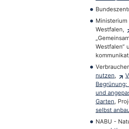
e
Bundeszent
r
Ministerium
v
Westfalen,
„Gemeinsam 
i
Westfalen“ 
c
kommunikati
e
Verbraucher
b
nutzen
,
V
e
Begrünung: 
und angepas
r
Garten
, Pro
e
selbst anba
i
NABU - Natu
c