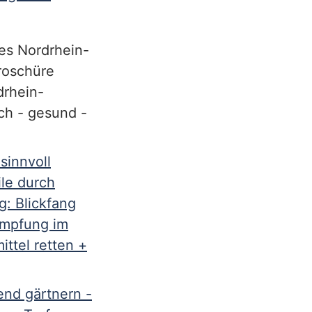
es Nordrhein-
Broschüre
drhein-
ch - gesund -
sinnvoll
ile durch
g: Blickfang
ämpfung im
ttel retten +
nd gärtnern -