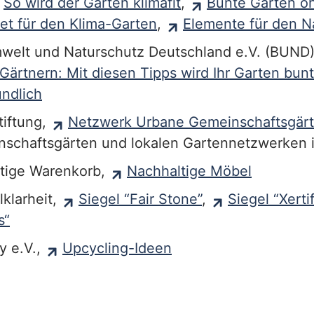
So wird der Garten klimafit
,
Bunte Gärten oh
eet für den Klima-Garten
,
Elemente für den N
welt und Naturschutz Deutschland e.V. (BUND)
Gärtnern: Mit diesen Tipps wird Ihr Garten bun
undlich
tiftung,
Netzwerk Urbane Gemeinschaftsgär
nschaftsgärten und lokalen Gartennetzwerken
tige Warenkorb,
Nachhaltige Möbel
lklarheit,
Siegel “Fair Stone”
,
Siegel “Xertif
s“
y e.V.,
Upcycling-Ideen