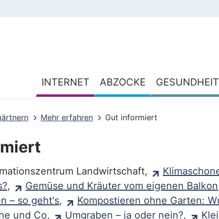
INTERNET
ABZOCKE
GESUNDHEIT
gärtnern
Mehr erfahren
Gut informiert
rmiert
mationszentrum Landwirtschaft,
Klimaschone
s?
,
Gemüse und Kräuter vom eigenen Balkon
n – so geht's
,
Kompostieren ohne Garten: W
ühe und Co
,
Umgraben – ja oder nein?
,
Kle