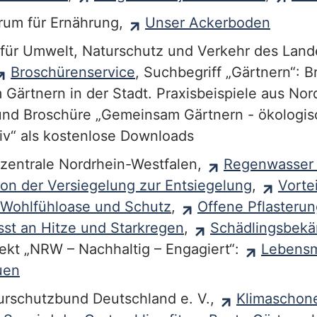
rum für Ernährung,
Unser Ackerboden
 für Umwelt, Naturschutz und Verkehr des Land
Broschürenservice
, Suchbegriff „Gärtnern“: 
Gärtnern in der Stadt. Praxisbeispiele aus Nor
und Broschüre „Gemeinsam Gärtnern - ökologis
v“ als kostenlose Downloads
zentrale Nordrhein-Westfalen,
Regenwasser 
on der Versiegelung zur Entsiegelung
,
Vorte
Wohlfühloase und Schutz
,
Offene Pflasterun
st an Hitze und Starkregen
,
Schädlingsbek
jekt „NRW – Nachhaltig – Engagiert“:
Lebensmi
uen
rschutzbund Deutschland e. V.,
Klimaschone