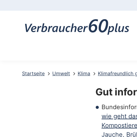
K
o
n
t
a
k
t
Startseite
Umwelt
Klima
Klimafreundlich 
-
Gut info
u
Bundesinfor
n
wie geht da
d
Kompostiere
S
Jauche, Br