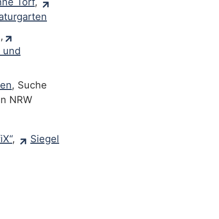
ne Torf
,
aturgarten
,
t und
ten
, Suche
 in NRW
iX“
,
Siegel