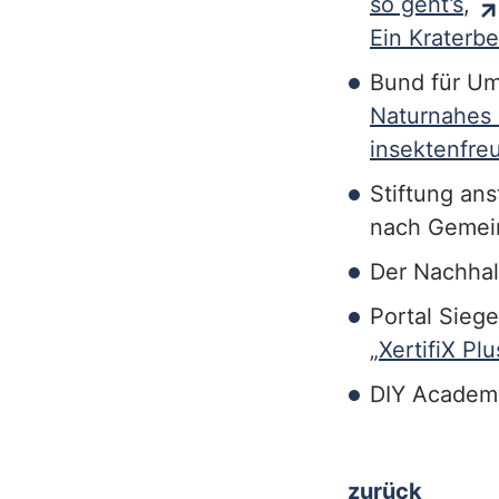
so geht’s
,
h
Ein Kraterb
Bund für Um
Naturnahes 
insektenfre
Stiftung ans
nach Gemei
Der Nachhal
Portal Siege
„XertifiX Plu
DIY Academ
zurück