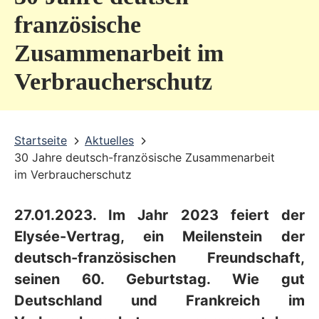
v
französische
i
Zusammenarbeit im
c
Verbraucherschutz
e
b
e
Startseite
Aktuelles
r
30 Jahre deutsch-französische Zusammenarbeit
im Verbraucherschutz
e
i
27.01.2023. Im Jahr 2023 feiert der
c
Elysée-Vertrag, ein Meilenstein der
h
deutsch-französischen Freundschaft,
seinen 60. Geburtstag. Wie gut
Deutschland und Frankreich im