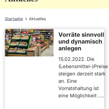
v
i
Startseite
Aktuelles
c
e
Vorräte sinnvoll
b
und dynamisch
e
anlegen
r
15.02.2022. Die
e
(Lebensmittel-)Preise
i
steigen derzeit stark
c
an. Eine
h
Vorratshaltung ist
eine Möglichkeit ....