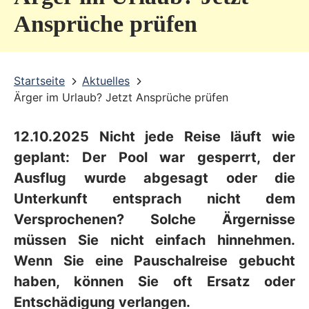
v
Ansprüche prüfen
i
c
Startseite
Aktuelles
e
Ärger im Urlaub? Jetzt Ansprüche prüfen
b
e
12.10.2025 Nicht jede Reise läuft wie
r
geplant: Der Pool war gesperrt, der
e
Ausflug wurde abgesagt oder die
Unterkunft entsprach nicht dem
i
Versprochenen? Solche Ärgernisse
c
müssen Sie nicht einfach hinnehmen.
h
Wenn Sie eine
Pauschalreise
gebucht
haben, können Sie oft
Ersatz oder
Entschädigung
verlangen.