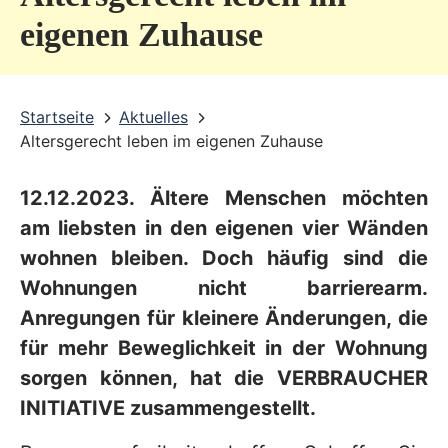
v
eigenen Zuhause
i
c
Startseite
Aktuelles
e
Altersgerecht leben im eigenen Zuhause
b
e
12.12.2023. Ältere Menschen möchten
r
am liebsten in den eigenen vier Wänden
e
wohnen bleiben. Doch häufig sind die
Wohnungen nicht barrierearm.
i
Anregungen für kleinere Änderungen, die
c
für mehr Beweglichkeit in der Wohnung
h
sorgen können, hat die VERBRAUCHER
INITIATIVE zusammengestellt.