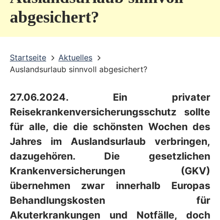
v
abgesichert?
i
c
Startseite
Aktuelles
e
Auslandsurlaub sinnvoll abgesichert?
b
e
27.06.2024. Ein privater
r
Reisekrankenversicherungsschutz sollte
e
für alle, die die schönsten Wochen des
Jahres im Auslandsurlaub verbringen,
i
dazugehören. Die gesetzlichen
c
Krankenversicherungen (GKV)
h
übernehmen zwar innerhalb Europas
Behandlungskosten für
Akuterkrankungen und Notfälle, doch