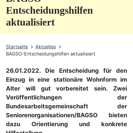
v
Entscheidungshilfen
i
aktualisiert
c
e
b
Startseite
Aktuelles
BAGSO-Entscheidungshilfen aktualisiert
e
r
26.01.2022. Die Entscheidung für den
e
Einzug in eine stationäre Wohnform im
i
Alter will gut vorbereitet sein. Zwei
c
Veröffentlichungen der
h
Bundesarbeitsgemeinschaft der
Seniorenorganisationen/BAGSO bieten
dazu Orientierung und konkrete