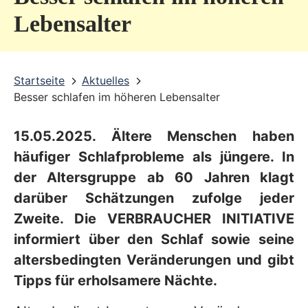
v
Lebensalter
i
c
Startseite
Aktuelles
e
Besser schlafen im höheren Lebensalter
b
e
15.05.2025. Ältere Menschen haben
r
häufiger Schlafprobleme als jüngere. In
e
der Altersgruppe ab 60 Jahren klagt
darüber Schätzungen zufolge jeder
i
Zweite. Die VERBRAUCHER INITIATIVE
c
informiert über den Schlaf sowie seine
h
altersbedingten Veränderungen und gibt
Tipps für erholsamere Nächte.