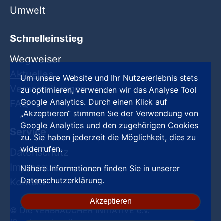
Umwelt
Schnelleinstieg
Wegweiser
Aktuelles
Um unsere Website und Ihr Nutzererlebnis stets
Veranstaltungen
zu optimieren, verwenden wir das Analyse Tool
Google Analytics. Durch einen Klick auf
FAQ
„Akzeptieren“ stimmen Sie der Verwendung von
Google Analytics und den zugehörigen Cookies
Service
zu. Sie haben jederzeit die Möglichkeit, dies zu
widerrufen.
Datenschutz
Impressum
Nähere Informationen finden Sie in unserer
Datenschutzerklärung
.
Kontakt
Akzeptieren
© Die VERBRAUCHER INITIATIVE e.V.