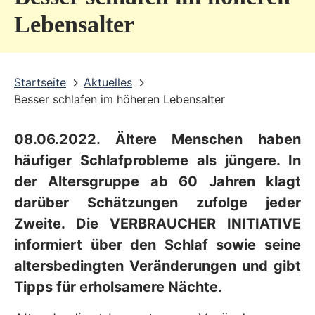
v
Lebensalter
i
c
Startseite
Aktuelles
e
Besser schlafen im höheren Lebensalter
b
e
08.06.2022. Ältere Menschen haben
r
häufiger Schlafprobleme als jüngere. In
e
der Altersgruppe ab 60 Jahren klagt
darüber Schätzungen zufolge jeder
i
Zweite. Die VERBRAUCHER INITIATIVE
c
informiert über den Schlaf sowie seine
h
altersbedingten Veränderungen und gibt
Tipps für erholsamere Nächte.