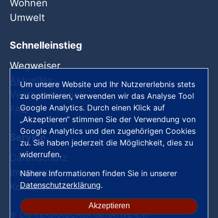
Wohnen
Umwelt
Schnelleinstieg
Wegweiser
Aktuelles
Um unsere Website und Ihr Nutzererlebnis stets
Veranstaltungen
zu optimieren, verwenden wir das Analyse Tool
Google Analytics. Durch einen Klick auf
FAQ
„Akzeptieren“ stimmen Sie der Verwendung von
Google Analytics und den zugehörigen Cookies
Service
zu. Sie haben jederzeit die Möglichkeit, dies zu
widerrufen.
Datenschutz
Impressum
Nähere Informationen finden Sie in unserer
Datenschutzerklärung
.
Kontakt
Akzeptieren
© Die VERBRAUCHER INITIATIVE e.V.