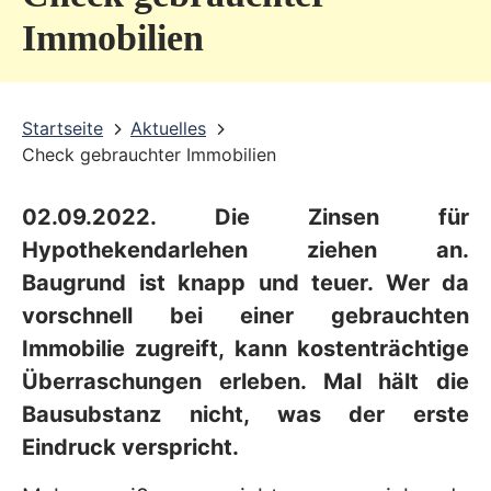
v
Immobilien
i
c
Startseite
Aktuelles
e
Check gebrauchter Immobilien
b
e
02.09.2022. Die Zinsen für
r
Hypothekendarlehen ziehen an.
e
Baugrund ist knapp und teuer. Wer da
vorschnell bei einer gebrauchten
i
Immobilie zugreift, kann kostenträchtige
c
Überraschungen erleben. Mal hält die
h
Bausubstanz nicht, was der erste
Eindruck verspricht.