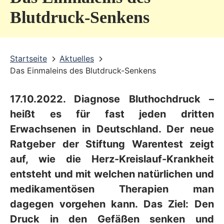
v
Blutdruck-Senkens
i
c
Startseite
Aktuelles
e
Das Einmaleins des Blutdruck-Senkens
b
e
17.10.2022. Diagnose Bluthochdruck –
r
heißt es für fast jeden dritten
e
Erwachsenen in Deutschland. Der neue
Ratgeber der Stiftung Warentest zeigt
i
auf, wie die Herz-Kreislauf-Krankheit
c
entsteht und mit welchen natürlichen und
h
medikamentösen Therapien man
dagegen vorgehen kann. Das Ziel: Den
Druck in den Gefäßen senken und