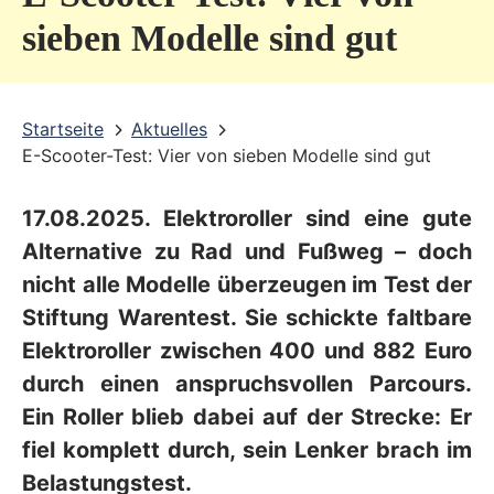
v
sieben Modelle sind gut
i
c
Startseite
Aktuelles
e
E-Scooter-Test: Vier von sieben Modelle sind gut
b
e
17.08.2025. Elektroroller sind eine gute
r
Alternative zu Rad und Fußweg – doch
e
nicht alle Modelle überzeugen im Test der
Stiftung Warentest. Sie schickte faltbare
i
Elektroroller zwischen 400 und 882 Euro
c
durch einen anspruchsvollen Parcours.
h
Ein Roller blieb dabei auf der Strecke: Er
fiel komplett durch, sein Lenker brach im
Belastungstest.