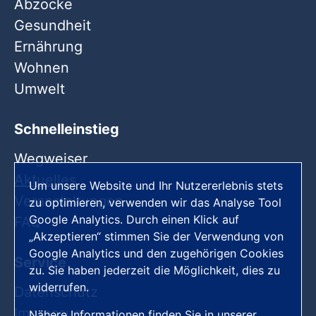
Abzocke
Gesundheit
Ernährung
Wohnen
Umwelt
Schnelleinstieg
Wegweiser
Aktuelles
Um unsere Website und Ihr Nutzererlebnis stets
Veranstaltungen
zu optimieren, verwenden wir das Analyse Tool
Google Analytics. Durch einen Klick auf
FAQ
„Akzeptieren“ stimmen Sie der Verwendung von
Google Analytics und den zugehörigen Cookies
Service
zu. Sie haben jederzeit die Möglichkeit, dies zu
widerrufen.
Datenschutz
Impressum
Nähere Informationen finden Sie in unserer