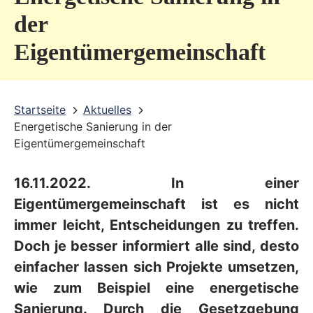
v
der
i
Eigentümergemeinschaft
c
e
b
Startseite
Aktuelles
Energetische Sanierung in der
e
Eigentümergemeinschaft
r
e
16.11.2022. In einer
i
Eigentümergemeinschaft ist es nicht
c
immer leicht, Entscheidungen zu treffen.
Doch je besser informiert alle sind, desto
h
einfacher lassen sich Projekte umsetzen,
wie zum Beispiel eine energetische
Sanierung. Durch die Gesetzgebung