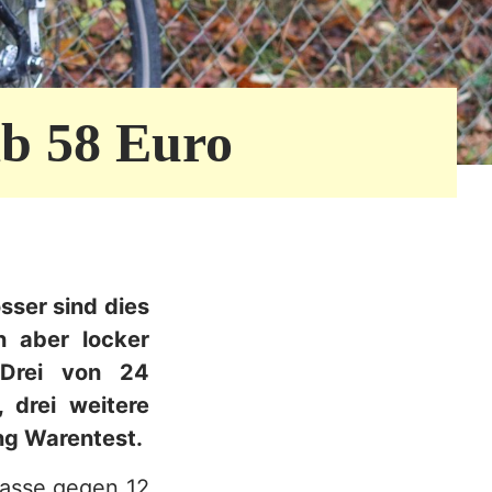
ab 58 Euro
sser sind dies
n aber locker
 Drei von 24
 drei weitere
ung Warentest.
klasse gegen 12