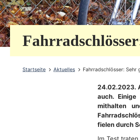
e
r
v
Fahrradschlösser:
i
c
e
Startseite
Aktuelles
Fahrradschlösser: Sehr 
b
24.02.2023. A
e
auch. Einige
r
mithalten u
e
Fahrradschlö
i
fielen durch S
c
Im Test traten