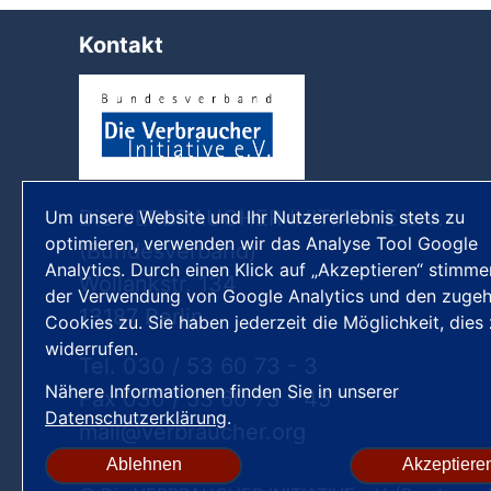
Kontakt
Die VERBRAUCHER INITIATIVE e.V.
Um unsere Website und Ihr Nutzererlebnis stets zu
optimieren, verwenden wir das Analyse Tool Google
(Bundesverband)
Analytics. Durch einen Klick auf „Akzeptieren“ stimme
Wollankstr. 134
der Verwendung von Google Analytics und den zugeh
13187 Berlin
Cookies zu. Sie haben jederzeit die Möglichkeit, dies
widerrufen.
Tel. 030 / 53 60 73 - 3
Nähere Informationen finden Sie in unserer
Fax 030 / 53 60 73 - 45
Datenschutzerklärung
.
mail
verbraucher
org
Ablehnen
Akzeptiere