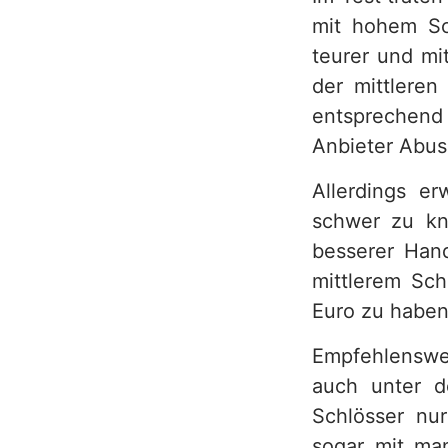
mit hohem Sch
h
teurer und mi
der mittleren
entsprechend 
Anbieter Abus,
Allerdings er
schwer zu kn
besserer Hand
mittlerem Sch
Euro zu haben
Empfehlenswer
auch unter de
Schlösser nur
sogar mit ma