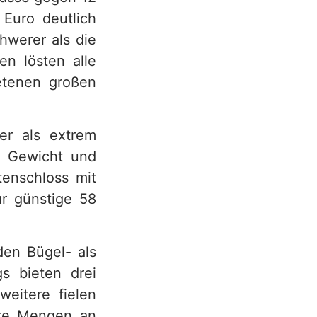
 Euro deutlich
hwerer als die
en lösten alle
retenen großen
ser als extrem
r Gewicht und
tenschloss mit
ür günstige 58
den Bügel- als
gs bieten drei
weitere fielen
ere Mengen an