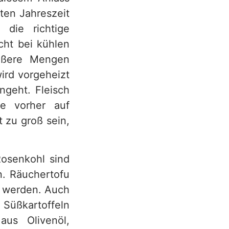
lten Jahreszeit
, die richtige
cht bei kühlen
rößere Mengen
wird vorgeheizt
ngeht. Fleisch
ie vorher auf
 zu groß sein,
osenkohl sind
en. Räuchertofu
t werden. Auch
 Süßkartoffeln
aus Olivenöl,