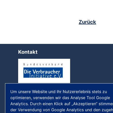
Zurück
Kontakt
Die VERBRAUCHER INITIATIVE e.V.
Um unsere Website und Ihr Nutzererlebnis stets zu
optimieren, verwenden wir das Analyse Tool Google
(Bundesverband)
Analytics. Durch einen Klick auf „Akzeptieren“ stimme
Wollankstr. 134
der Verwendung von Google Analytics und den zugeh