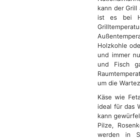
kann der Grill
h
ist es bei Ho
Grilltemperat
Außentempera
Holzkohle oder
und immer nur
und Fisch ga
Raumtemperatu
um die Wartez
Käse wie Fet
ideal für das 
kann gewürfel
Pilze, Rosenk
werden in Sc