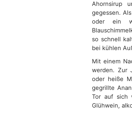
Ahornsirup 
gegessen. Als
oder ein wa
Blauschimmelk
so schnell ka
bei kühlen Au
Mit einem Na
werden. Zur J
oder heiße M
gegrillte Ana
Tor auf sich
Glühwein, alk