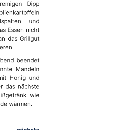
remigen Dipp
lienkartoffeln
lspalten und
as Essen nicht
n das Grillgut
eren.
abend beendet
rannte Mandeln
mit Honig und
er das nächste
ißgetränk wie
ade wärmen.