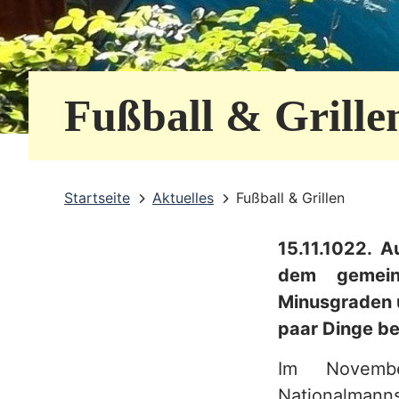
e
r
v
Fußball & Grille
i
c
e
Startseite
Aktuelles
Fußball & Grillen
b
15.11.1022. A
e
dem gemein
r
Minusgraden u
e
paar Dinge be
i
Im Novembe
c
Nationalmanns