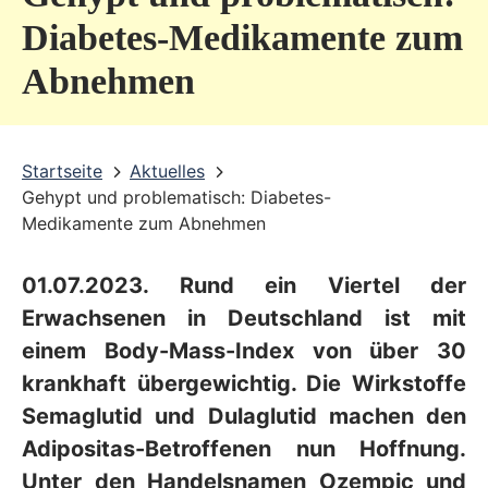
v
Diabetes-Medikamente zum
i
Abnehmen
c
e
b
Startseite
Aktuelles
Gehypt und problematisch: Diabetes-
e
Medikamente zum Abnehmen
r
e
01.07.2023. Rund ein Viertel der
i
Erwachsenen in Deutschland ist mit
c
einem Body-Mass-Index von über 30
krankhaft übergewichtig. Die Wirkstoffe
h
Semaglutid und Dulaglutid machen den
Adipositas-Betroffenen nun Hoffnung.
Unter den Handelsnamen Ozempic und