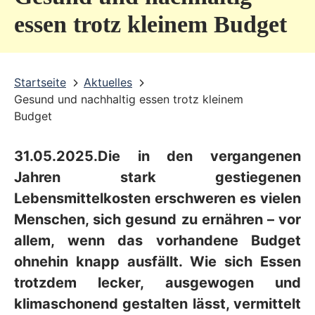
v
essen trotz kleinem Budget
i
c
Startseite
Aktuelles
e
Gesund und nachhaltig essen trotz kleinem
b
Budget
e
31.05.2025.
Die in den vergangenen
r
Jahren stark gestiegenen
e
Lebensmittelkosten erschweren es vielen
i
Menschen, sich gesund zu ernähren – vor
c
allem, wenn das vorhandene Budget
h
ohnehin knapp ausfällt. Wie sich Essen
trotzdem lecker, ausgewogen und
klimaschonend gestalten lässt, vermittelt