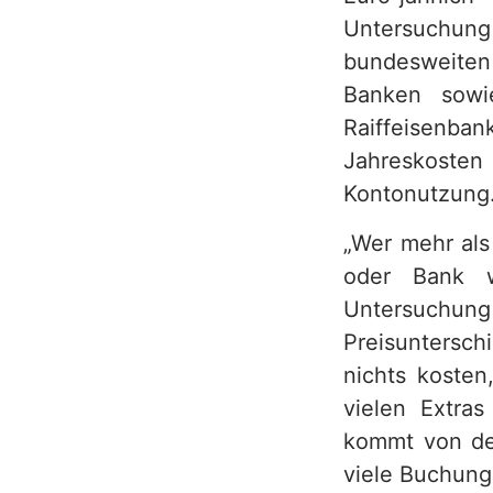
Untersuchung 
h
bundesweiten 
Banken sowi
Raiffeisenb
Jahreskosten 
Kontonutzung
„Wer mehr als
oder Bank w
Untersuchung
Preisuntersch
nichts kosten
vielen Extra
kommt von der
viele Buchung