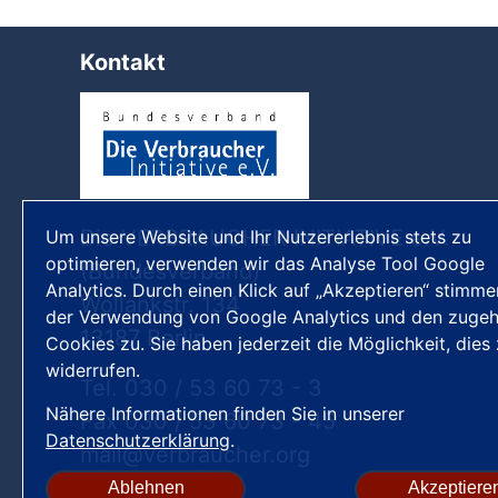
Kontakt
Die VERBRAUCHER INITIATIVE e.V.
Um unsere Website und Ihr Nutzererlebnis stets zu
optimieren, verwenden wir das Analyse Tool Google
(Bundesverband)
Analytics. Durch einen Klick auf „Akzeptieren“ stimme
Wollankstr. 134
der Verwendung von Google Analytics und den zugeh
13187 Berlin
Cookies zu. Sie haben jederzeit die Möglichkeit, dies
widerrufen.
Tel. 030 / 53 60 73 - 3
Nähere Informationen finden Sie in unserer
Fax 030 / 53 60 73 - 45
Datenschutzerklärung
.
mail
verbraucher
org
Ablehnen
Akzeptiere