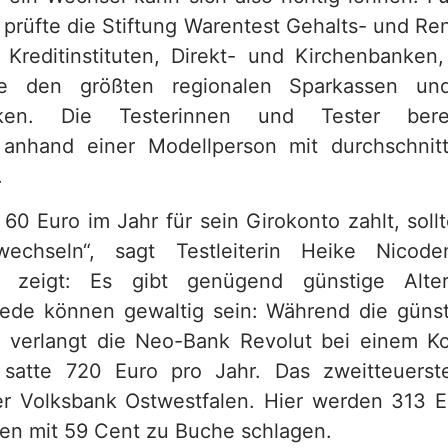
prüfte die Stiftung Warentest Gehalts- und Re
Kreditinstituten, Direkt- und Kirchenbanken
e den größten regionalen Sparkassen un
anken. Die Testerinnen und Tester ber
anhand einer Modellperson mit durchschnitt
.
 60 Euro im Jahr für sein Girokonto zahlt, soll
echseln“, sagt Testleiterin Heike Nicode
 zeigt: Es gibt genügend günstige Alter
iede können gewaltig sein: Während die güns
, verlangt die Neo-Bank Revolut bei einem K
s satte 720 Euro pro Jahr. Das zweitteuerst
 Volksbank Ostwestfalen. Hier werden 313 Eur
en mit 59 Cent zu Buche schlagen.