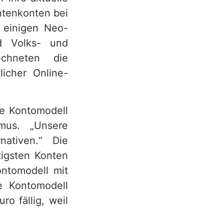
ntenkonten bei
, einigen Neo-
d Volks- und
echneten die
licher Online-
te Kontomodell
mus. „Unsere
nativen.“ Die
tigsten Konten
ontomodell mit
e Kontomodell
o fällig, weil