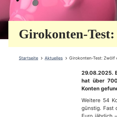
e
r
v
Girokonten-Test:
i
c
e
Startseite
Aktuelles
Girokonten-Test: Zwölf 
b
29.08.2025. E
e
hat über 70
r
Konten gefund
e
Weitere 54 Ko
i
günstig. Fast 
c
Euro jährlich 