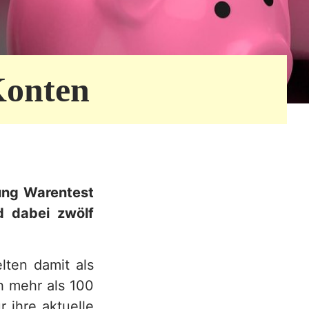
Konten
tung Warentest
 dabei zwölf
lten damit als
ch mehr als 100
r ihre aktuelle