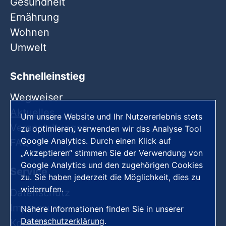
Gesundheit
Ernährung
Wohnen
Umwelt
Schnelleinstieg
Wegweiser
Aktuelles
Um unsere Website und Ihr Nutzererlebnis stets
Veranstaltungen
zu optimieren, verwenden wir das Analyse Tool
Google Analytics. Durch einen Klick auf
FAQ
„Akzeptieren“ stimmen Sie der Verwendung von
Google Analytics und den zugehörigen Cookies
Service
zu. Sie haben jederzeit die Möglichkeit, dies zu
widerrufen.
Datenschutz
Impressum
Nähere Informationen finden Sie in unserer
Datenschutzerklärung
.
Kontakt