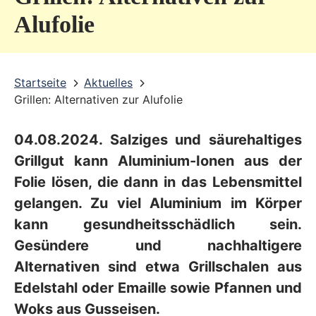
v
Alufolie
i
c
Startseite
Aktuelles
e
Grillen: Alternativen zur Alufolie
b
e
04.08.2024. Salziges und säurehaltiges
r
Grillgut kann Aluminium-Ionen aus der
e
Folie lösen, die dann in das Lebensmittel
gelangen. Zu viel Aluminium im Körper
i
kann gesundheitsschädlich sein.
c
Gesündere und nachhaltigere
h
Alternativen sind etwa Grillschalen aus
Edelstahl oder Emaille sowie Pfannen und
Woks aus Gusseisen.