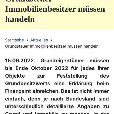
v
Immobilienbesitzer müssen
i
handeln
c
e
b
Startseite
Aktuelles
Grundsteuer Immobilienbesitzer müssen handeln
e
r
15.06.2022. Grundeigentümer müssen
e
bis Ende Oktober 2022 für jedes ihrer
i
Objekte zur Feststellung des
c
Grundbesitzwerts eine Erklärung beim
h
Finanzamt einreichen. Das ist nicht immer
einfach, denn je nach Bundesland sind
unterschiedlich detaillierte Angaben zu