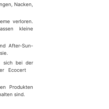
angen, Nacken,
eme verloren.
ssen kleine
nd After-Sun-
sie.
 sich bei der
der Ecocert
 den Produkten
halten sind.