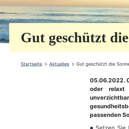
e
r
v
Gut geschützt di
i
c
e
Startseite
Aktuelles
Gut geschützt die Sonn
b
05.06.2022. O
e
oder relaxt
r
unverzichtba
e
gesundheits
i
passenden So
c
Setzen Sie 