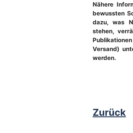
Nähere Infor
bewussten So
dazu, was N
stehen, verr
Publikatione
Versand) un
werden.
Zurück