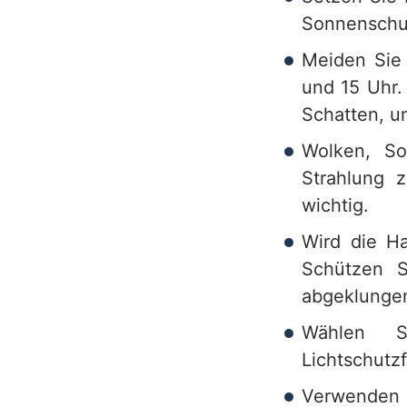
Sonnenschutz
h
Meiden Sie 
und 15 Uhr.
Schatten, u
Wolken, So
Strahlung 
wichtig.
Wird die Ha
Schützen S
abgeklungen
Wählen S
Lichtschutzf
Verwenden 