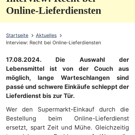
v
Online-Lieferdiensten
i
c
Startseite
Aktuelles
e
Interview: Recht bei Online-Lieferdiensten
b
e
17.08.2024. Die Auswahl der
r
Lebensmittel ist von der Couch aus
e
möglich, lange Warteschlangen sind
passé und schwere Einkäufe schleppt der
i
Lieferdienst bis zur Tür.
c
h
Wer den Supermarkt-Einkauf durch die
Bestellung beim Online-Lieferdienst
ersetzt, spart Zeit und Mühe. Gleichzeitig