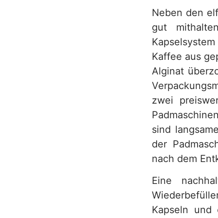
Neben den elf
h
gut mithalt
Kapselsystem
Kaffee aus ge
Alginat überz
Verpackungsmü
zwei preiswe
Padmaschinen 
sind langsame
der Padmasch
nach dem Entk
Eine nachha
Wiederbefülle
Kapseln und e