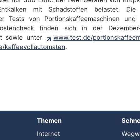
stet nur 300 Euro. Bei zwei Geräten von Krups 
tkalken mit Schadstoffen belastet. Die a
er Tests von Portionskaffeemaschinen und 
ostencheck finden sich in der Dezember
est sowie unter
www.test.de/portionskaffee
e/kaffeevollautomaten
.
Themen
Schne
Internet
Wegwe