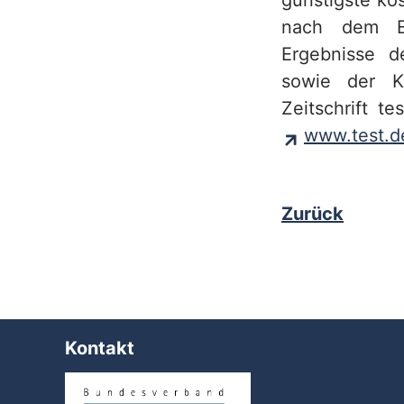
günstigste ko
nach dem En
Ergebnisse d
sowie der K
Zeitschrift t
www.test.d
Zurück
Kontakt