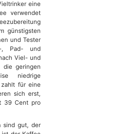
eltrinker eine
fee verwendet
feezubereitung
m günstigsten
nnen und Tester
l-, Pad- und
nach Viel- und
h die geringen
ise niedrige
 zahlt für eine
ren sich erst,
tt 39 Cent pro
 sind gut, der