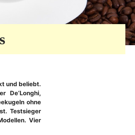
s
t und beliebt.
r De‘Longhi,
feekugeln ohne
st. Testsieger
odellen. Vier