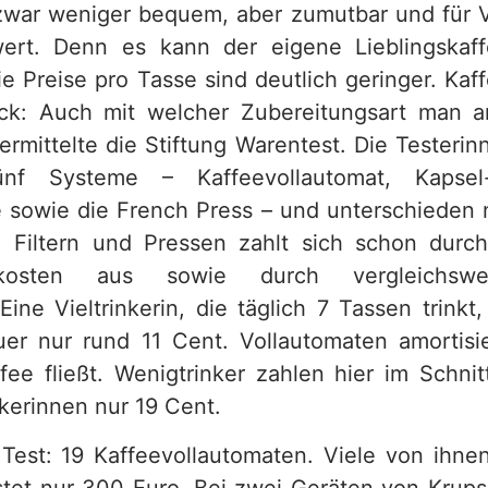
ar weniger bequem, aber zumutbar und für Vi
ert. Denn es kann der eigene Lieblingskaf
e Preise pro Tasse sind deutlich geringer. Kaf
ck: Auch mit welcher Zubereitungsart man a
ermittelte die Stiftung Warentest. Die Testeri
fünf Systeme – Kaffeevollautomat, Kapse
e sowie die French Press – und unterschieden 
. Filtern und Pressen zahlt sich schon durc
skosten aus sowie durch vergleichswe
Eine Vieltrinkerin, die täglich 7 Tassen trinkt,
er nur rund 11 Cent. Vollautomaten amortisie
fee fließt. Wenigtrinker zahlen hier im Schni
nkerinnen nur 19 Cent.
est: 19 Kaffeevollautomaten. Viele von ihnen