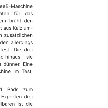
ffeeB-Maschine
äten für das
tem brüht den
t aus Kalzium-
n zusätzlichen
den allerdings
est. Die drei
d hinaus – sie
s dünner. Eine
hine im Test,
und Pads zum
 Experten drei
lbaren ist die