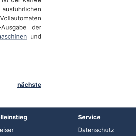
ist der Kaffee
usführlichen
Vollautomaten
-Ausgabe der
maschinen
und
nächste
lleinstieg
Service
iser
Datenschutz