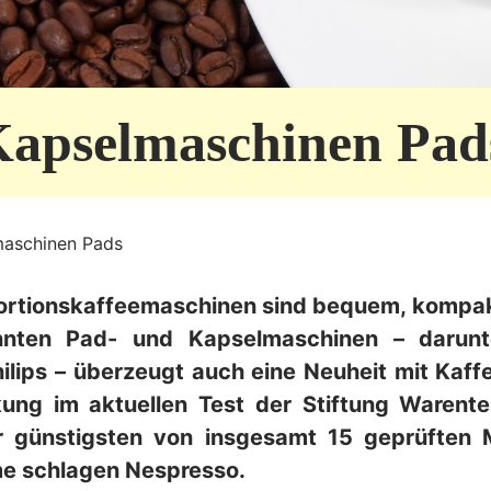
Kapselmaschinen Pad
maschinen Pads
ortionskaffeemaschinen sind bequem, kompak
nten Pad- und Kapselmaschinen – darunte
ilips – überzeugt auch eine Neuheit mit Kaf
ung im aktuellen Test der Stiftung Warente
r günstigsten von insgesamt 15 geprüften M
e schlagen Nespresso.