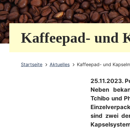
e
r
v
Kaffeepad- und 
i
c
e
Startseite
Aktuelles
Kaffeepad- und Kapsel
b
25.11.2023. P
e
Neben bekan
r
Tchibo und Ph
e
Einzelverpack
i
sind zwei de
Kapselsystem
c