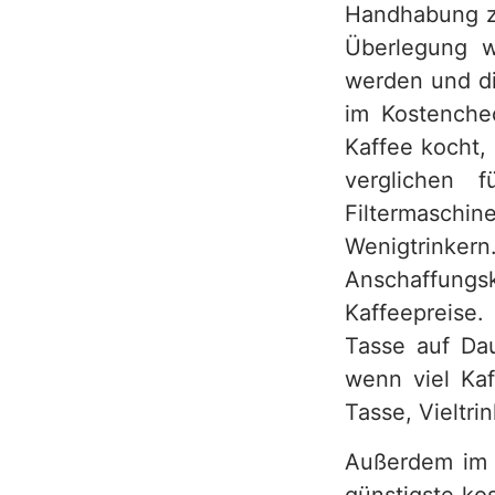
Handhabung zw
Überlegung w
werden und di
im Kostenche
Kaffee kocht, 
verglichen 
Filtermaschin
Wenigtrinkern
Anschaffung
Kaffeepreise. 
Tasse auf Dau
wenn viel Kaf
Tasse, Vieltri
Außerdem im T