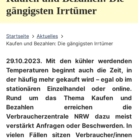
v
gängigsten Irrtümer
i
c
Startseite
Aktuelles
e
Kaufen und Bezahlen: Die gängigsten Irrtümer
b
e
29.10.2023. Mit den kühler werdenden
r
Temperaturen beginnt auch die Zeit, in
e
der häufig mehr gekauft wird – egal ob im
stationären Einzelhandel oder online.
i
Rund um das Thema Kaufen und
c
Bezahlen erreichen die
h
Verbraucherzentrale NRW dazu meist
verstärkt Anfragen oder Beschwerden. In
vielen Fällen sitzen Verbraucher/innen