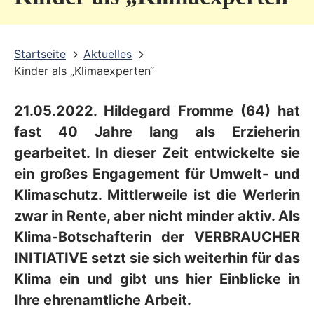
v
i
Startseite
Aktuelles
c
Kinder als „Klimaexperten“
e
b
21.05.2022. Hildegard Fromme (64) hat
fast 40 Jahre lang als Erzieherin
e
gearbeitet. In dieser Zeit entwickelte sie
r
ein großes Engagement für Umwelt- und
e
Klimaschutz. Mittlerweile ist die Werlerin
i
zwar in Rente, aber nicht minder aktiv. Als
c
Klima-Botschafterin der VERBRAUCHER
h
INITIATIVE setzt sie sich weiterhin für das
Klima ein und gibt uns hier Einblicke in
Ihre ehrenamtliche Arbeit.