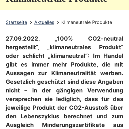
v
i
Startseite
Aktuelles
Klimaneutrale Produkte
c
e
27.09.2022. „100% CO2-neutral
b
hergestellt“, „klimaneutrales Produkt“
e
oder schlicht „klimaneutral“: Im Handel
r
gibt es immer mehr Produkte, die mit
Aussagen zur Klimaneutralität werben.
e
Gesetzlich geschützt sind diese Angaben
i
nicht – in der gängigen Verwendung
c
versprechen sie lediglich, dass für das
h
jeweilige Produkt der CO2-Ausstoß über
den Lebenszyklus berechnet und zum
Ausgleich Minderungszertifikate aus