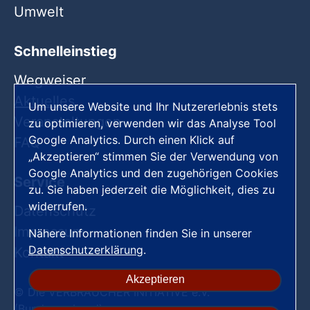
Umwelt
Schnelleinstieg
Wegweiser
Aktuelles
Um unsere Website und Ihr Nutzererlebnis stets
Veranstaltungen
zu optimieren, verwenden wir das Analyse Tool
Google Analytics. Durch einen Klick auf
FAQ
„Akzeptieren“ stimmen Sie der Verwendung von
Google Analytics und den zugehörigen Cookies
Service
zu. Sie haben jederzeit die Möglichkeit, dies zu
widerrufen.
Datenschutz
Impressum
Nähere Informationen finden Sie in unserer
Datenschutzerklärung
.
Kontakt
Akzeptieren
© Die VERBRAUCHER INITIATIVE e.V.
(Bundesverband)