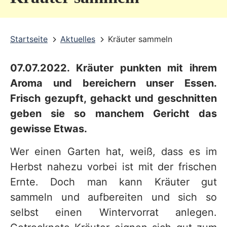
v
i
Startseite
Aktuelles
Kräuter sammeln
c
e
07.07.2022. Kräuter punkten mit ihrem
b
Aroma und bereichern unser Essen.
e
Frisch gezupft, gehackt und geschnitten
r
geben sie so manchem Gericht das
gewisse Etwas.
e
i
Wer einen Garten hat, weiß, dass es im
c
Herbst nahezu vorbei ist mit der frischen
h
Ernte. Doch man kann Kräuter gut
sammeln und aufbereiten und sich so
selbst einen Wintervorrat anlegen.