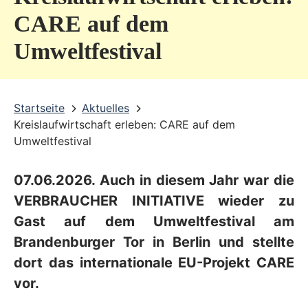
v
CARE auf dem
i
Umweltfestival
c
e
b
Startseite
Aktuelles
Kreislaufwirtschaft erleben: CARE auf dem
e
Umweltfestival
r
e
07.06.2026. Auch in diesem Jahr war die
i
VERBRAUCHER INITIATIVE wieder zu
c
Gast auf dem Umweltfestival am
Brandenburger Tor in Berlin und stellte
h
dort das internationale EU-Projekt CARE
vor.