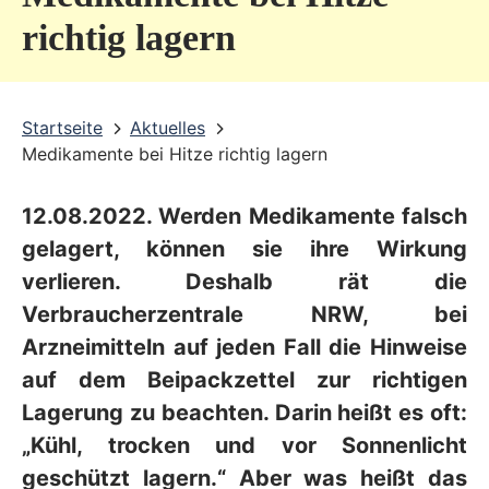
v
richtig lagern
i
c
Startseite
Aktuelles
e
Medikamente bei Hitze richtig lagern
b
e
12.08.2022. Werden Medikamente falsch
r
gelagert, können sie ihre Wirkung
e
verlieren. Deshalb rät die
Verbraucherzentrale NRW, bei
i
Arzneimitteln auf jeden Fall die Hinweise
c
auf dem Beipackzettel zur richtigen
h
Lagerung zu beachten. Darin heißt es oft:
„Kühl, trocken und vor Sonnenlicht
geschützt lagern.“ Aber was heißt das