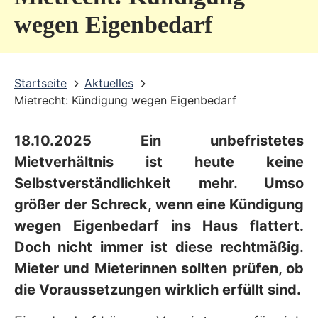
v
wegen Eigenbedarf
i
c
Startseite
Aktuelles
e
Mietrecht: Kündigung wegen Eigenbedarf
b
e
18.10.2025 Ein unbefristetes
r
Mietverhältnis ist heute keine
e
Selbstverständlichkeit mehr. Umso
größer der Schreck, wenn eine Kündigung
i
wegen Eigenbedarf ins Haus flattert.
c
Doch nicht immer ist diese rechtmäßig.
h
Mieter und Mieterinnen sollten prüfen, ob
die Voraussetzungen wirklich erfüllt sind.