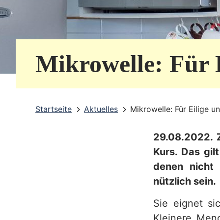
e
r
v
Mikrowelle: Für 
i
c
e
Startseite
Aktuelles
Mikrowelle: Für Eilige u
b
29.08.2022. Z
e
Kurs. Das gil
r
denen nicht 
e
nützlich sein.
i
Sie eignet s
c
Kleinere Men