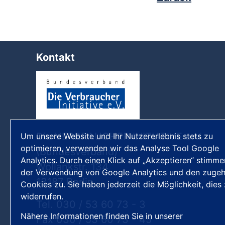
Kontakt
Die VERBRAUCHER INITIATIVE e.V.
Um unsere Website und Ihr Nutzererlebnis stets zu
optimieren, verwenden wir das Analyse Tool Google
(Bundesverband)
Analytics. Durch einen Klick auf „Akzeptieren“ stimme
Wollankstr. 134
der Verwendung von Google Analytics und den zugeh
13187 Berlin
Cookies zu. Sie haben jederzeit die Möglichkeit, dies
widerrufen.
Tel. 030 / 53 60 73 - 3
Nähere Informationen finden Sie in unserer
Fax 030 / 53 60 73 - 45