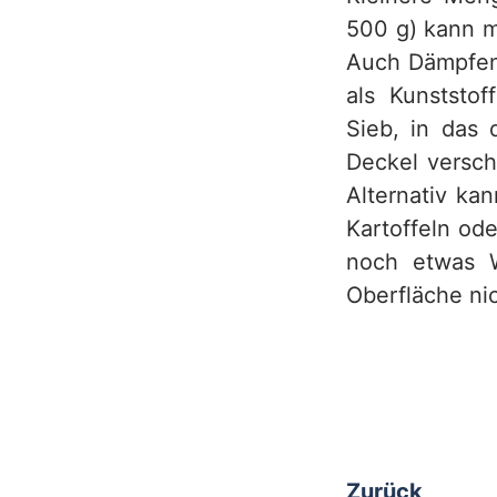
500 g) kann m
h
Auch Dämpfen 
als Kunststof
Sieb, in das 
Deckel versch
Alternativ ka
Kartoffeln od
noch etwas W
Oberfläche ni
Zurück