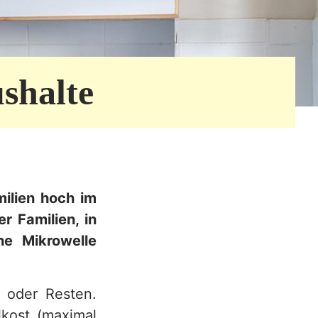
shalte
milien hoch im
r Familien, in
ne Mikrowelle
 oder Resten.
kost (maximal