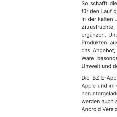
So schafft di
für den Lauf 
in der kalten
Zitrusfrüchte
ergänzen. Und
Produkten aus
das Angebot, 
Ware besonder
Umwelt und de
Die BZfE-App
Apple und im 
heruntergelad
werden auch a
Android Vers