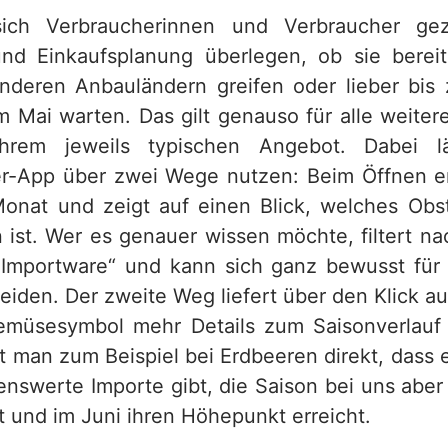
ch Verbraucherinnen und Verbraucher gezi
und Einkaufsplanung überlegen, ob sie berei
nderen Anbauländern greifen oder lieber bis
m Mai warten. Das gilt genauso für alle weite
hrem jeweils typischen Angebot. Dabei l
r-App über zwei Wege nutzen: Beim Öffnen er
Monat und zeigt auf einen Blick, welches O
n ist. Wer es genauer wissen möchte, filtert na
Importware“ und kann sich ganz bewusst für
iden. Der zweite Weg liefert über den Klick au
emüsesymbol mehr Details zum Saisonverlauf 
t man zum Beispiel bei Erdbeeren direkt, dass 
nswerte Importe gibt, die Saison bei uns aber 
ht und im Juni ihren Höhepunkt erreicht.