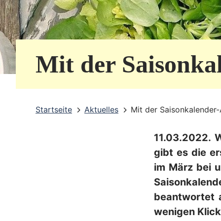
e
r
v
Mit der Saisonka
i
c
e
Startseite
Aktuelles
Mit der Saisonkalender
b
11.03.2022. 
e
gibt es die 
r
im März bei 
e
Saisonkale
i
beantwortet 
wenigen Klic
c