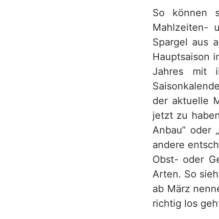
So können si
h
Mahlzeiten- 
Spargel aus a
Hauptsaison i
Jahres mit i
Saisonkalende
der aktuelle 
jetzt zu habe
Anbau“ oder „
andere entsche
Obst- oder G
Arten. So sieh
ab März nenne
richtig los ge