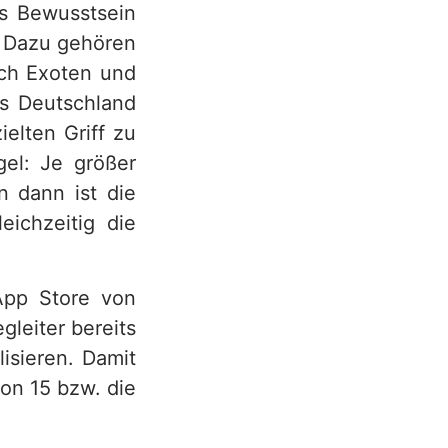
es Bewusstsein
. Dazu gehören
uch Exoten und
us Deutschland
elten Griff zu
gel: Je größer
n dann ist die
eichzeitig die
App Store von
leiter bereits
isieren. Damit
on 15 bzw. die