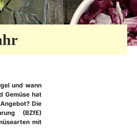
ahr
rgel und wann
nd Gemüse hat
 Angebot? Die
rung (BZfE)
müsearten mit