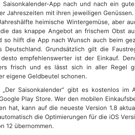
e Saisonkalender-App nach und nach ein gut
der Jahreszeiten mit ihren jeweiligen Genüssen
 Jahreshälfte heimische Wintergemüse, aber a
, die das knappe Angebot an frischem Obst a
 so hilft die App nach Wunsch auch beim gezi
 Deutschland. Grundsätzlich gilt die Faustre
desto empfehlenswerter ist der Einkauf. Den
s frisch und es lässt sich in aller Regel gl
r eigene Geldbeutel schonen.
 „Der Saisonkalender“ gibt es kostenlos im 
Google Play Store. Wer den mobilen Einkaufsbeg
en hat, kann auf die neueste Version 1.8 aktual
utomatisch die Optimierungen für die iOS Versi
ion 12 übernommen.