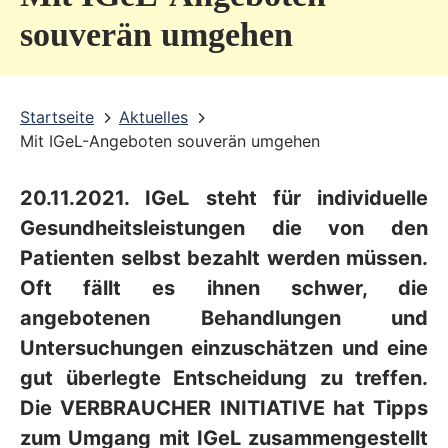
v
souverän umgehen
i
c
Startseite
Aktuelles
e
Mit IGeL-Angeboten souverän umgehen
b
e
20.11.2021. IGeL steht für individuelle
r
Gesundheitsleistungen die von den
e
Patienten selbst bezahlt werden müssen.
Oft fällt es ihnen schwer, die
i
angebotenen Behandlungen und
c
Untersuchungen einzuschätzen und eine
h
gut überlegte Entscheidung zu treffen.
Die VERBRAUCHER INITIATIVE hat Tipps
zum Umgang mit IGeL zusammengestellt