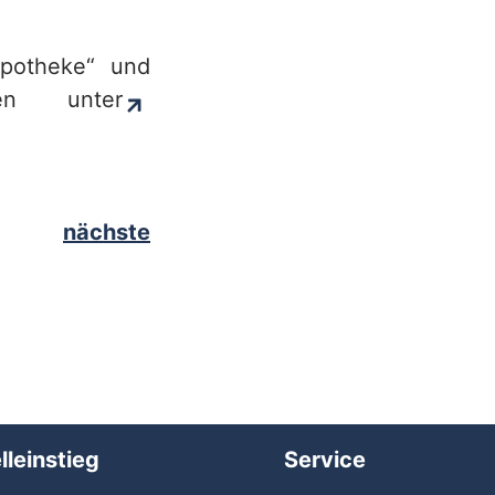
Apotheke“ und
den unter
nächste
lleinstieg
Service