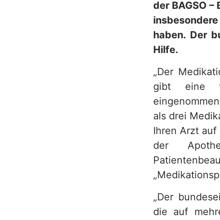
der BAGSO – B
h
insbesondere
haben. Der bu
Hilfe.
„Der Medikati
gibt eine 
eingenommen w
als drei Medi
Ihren Arzt au
der Apoth
Patientenbeau
„Medikationspl
„Der bundesei
die auf mehr