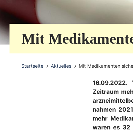
e
r
v
Mit Medikamenten
i
c
e
Startseite
Aktuelles
Mit Medikamenten siche
b
16.09.2022.
e
Zeitraum meh
r
arzneimittel
e
nahmen 2021 
i
mehr Medikam
waren es 32 P
c