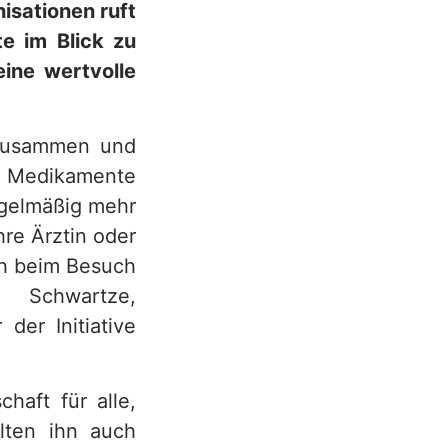
isationen ruft
e im Blick zu
eine wertvolle
n zusammen und
Medikamente
egelmäßig mehr
re Ärztin oder
ch beim Besuch
Schwartze,
der Initiative
haft für alle,
lten ihn auch