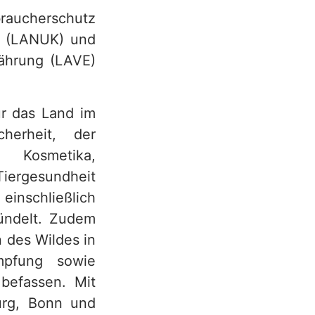
aucherschutz
a (LANUK) und
nährung (LAVE)
ür das Land im
cherheit, der
Kosmetika,
Tiergesundheit
einschließlich
ündelt. Zudem
 des Wildes in
mpfung sowie
befassen. Mit
urg, Bonn und