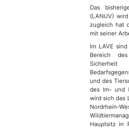
Das bisheri
h
(LANUV) wird
zugleich hat 
mit seiner Ar
Im LAVE sind 
Bereich des 
Sicherhei
Bedarfsgegens
und des Tiers
des Im- und 
wird sich das
Nordrhein-W
Wildtiermana
Hauptsitz in