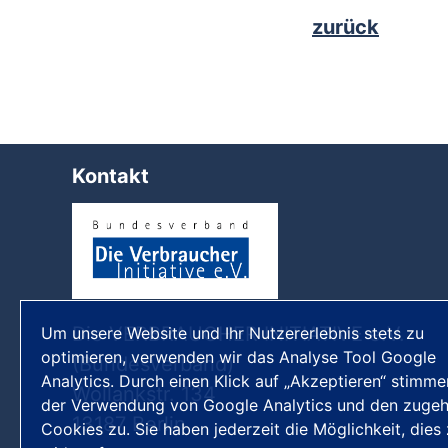
zurück
Kontakt
Die VERBRAUCHER INITIATIVE e.V.
Um unsere Website und Ihr Nutzererlebnis stets zu
optimieren, verwenden wir das Analyse Tool Google
(Bundesverband)
Analytics. Durch einen Klick auf „Akzeptieren“ stimme
Wollankstr. 134
der Verwendung von Google Analytics und den zugeh
13187 Berlin
Cookies zu. Sie haben jederzeit die Möglichkeit, dies