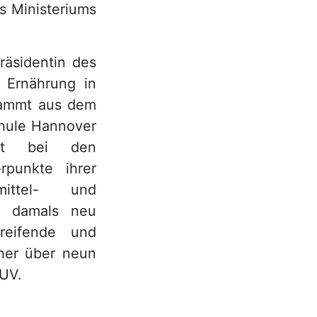
s Ministeriums
räsidentin des
 Ernährung in
stammt aus dem
chule Hannover
hst bei den
rpunkte ihrer
ittel- und
m damals neu
reifende und
ther über neun
NUV.