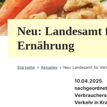
e
r
v
Neu: Landesamt 
i
c
Ernährung
e
b
Startseite
Aktuelles
Neu: Landesamt für Ver
e
r
10.04.2025
e
nachgeordne
i
Verbrauchers
Verkehr in Kra
c