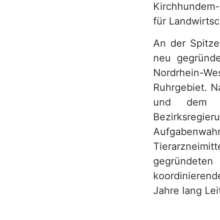
Kirchhundem-A
für Landwirts
An der Spitze
neu gegründe
Nordrhein-Wes
Ruhrgebiet. N
und dem Ve
Bezirksregie
Aufgabenw
Tierarzneim
gegründeten
koordinierend
Jahre lang Le