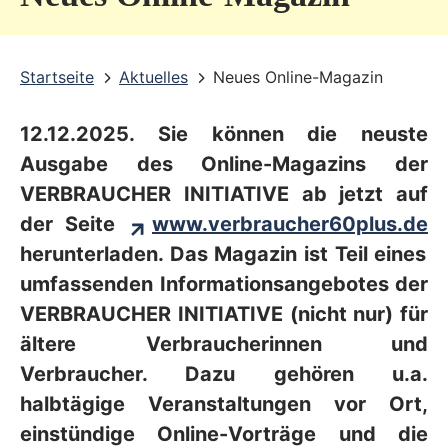
v
i
Startseite
Aktuelles
Neues Online-Magazin
c
e
12.12.2025. Sie können
die neuste
b
Ausgabe des Online-Magazins der
e
VERBRAUCHER INITIATIVE ab jetzt auf
r
der Seite
www.verbraucher60plus.de
herunterladen. Das Magazin ist Teil eines
e
umfassenden Informationsangebotes der
i
VERBRAUCHER INITIATIVE (nicht nur) für
c
ältere Verbraucherinnen und
h
Verbraucher. Dazu gehören u.a.
halbtägige Veranstaltungen vor Ort,
einstündige Online-Vorträge und die