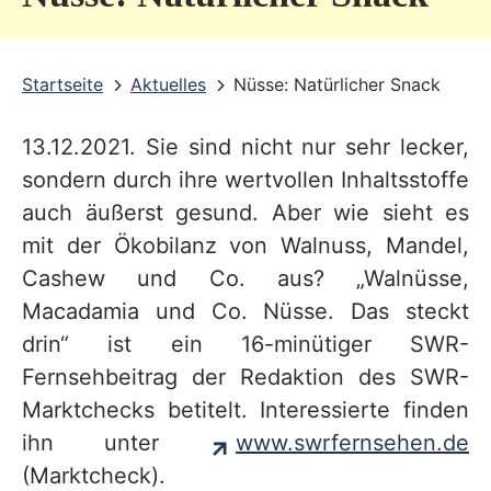
v
i
Startseite
Aktuelles
Nüsse: Natürlicher Snack
c
e
13.12.2021. Sie sind nicht nur sehr lecker,
b
sondern durch ihre wertvollen Inhaltsstoffe
e
auch äußerst gesund. Aber wie sieht es
r
mit der Ökobilanz von Walnuss, Mandel,
Cashew und Co. aus? „Walnüsse,
e
Macadamia und Co. Nüsse. Das steckt
i
drin“ ist ein 16-minütiger SWR-
c
Fernsehbeitrag der Redaktion des SWR-
h
Marktchecks betitelt. Interessierte finden
ihn unter
www.swrfernsehen.de
(Marktcheck).