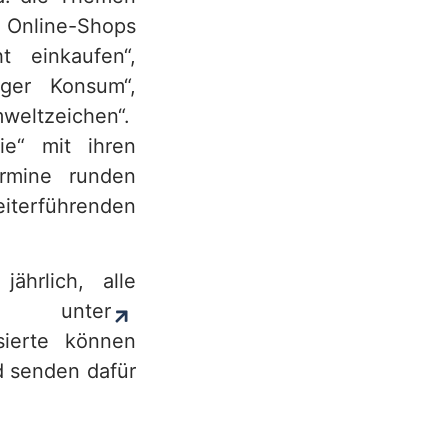
e Online-Shops
t einkaufen“,
iger Konsum“,
mweltzeichen“.
ie“ mit ihren
ermine runden
iterführenden
ährlich, alle
 unter
sierte können
d senden dafür