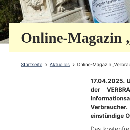
e
r
v
Online-Magazin 
i
c
e
Startseite
Aktuelles
Online-Magazin „Verbra
b
17.04.2025. U
e
der VERBRA
r
Informations
e
Verbraucher.
i
einstündige O
c
Das kostenfre