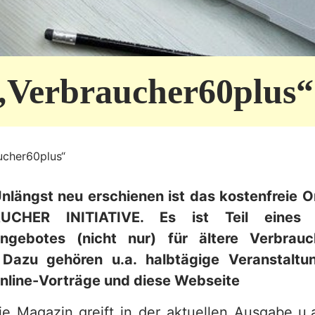
„Verbraucher60plus“
ucher60plus“
nlängst neu erschienen ist das kostenfreie 
UCHER INITIATIVE. Es ist Teil eines 
angebotes (nicht nur) für ältere Verbrau
 Dazu gehören u.a. halbtägige Veranstaltu
nline-Vorträge und diese Webseite
ie Magazin greift in der aktuellen Ausgabe u