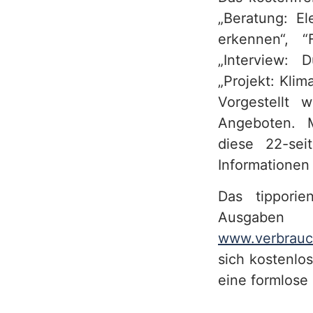
„Beratung: El
h
erkennen“, “
„Interview: 
„Projekt: Kli
Vorgestellt 
Angeboten. M
diese 22-sei
Informationen
Das tipporie
Ausgab
www.verbrauc
sich kostenlo
eine formlose