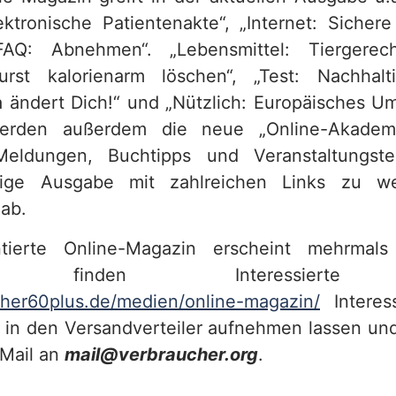
ektronische Patientenakte“, „Internet: Sicher
FAQ: Abnehmen“. „Lebensmittel: Tiergerech
Durst kalorienarm löschen“, „Test: Nachhalt
ma ändert Dich!“ und „Nützlich: Europäisches U
werden außerdem die neue „Online-Akadem
eldungen, Buchtipps und Veranstaltungst
tige Ausgabe mit zahlreichen Links zu we
 ab.
ntierte Online-Magazin erscheint mehrmals j
en finden Interessierte
her60plus.de/medien/online-magazin/
Interes
s in den Versandverteiler aufnehmen lassen un
 Mail an
mail@verbraucher.org
.