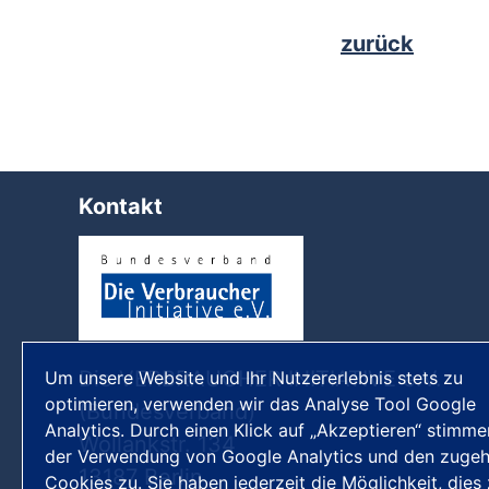
zurück
Kontakt
Die VERBRAUCHER INITIATIVE e.V.
Um unsere Website und Ihr Nutzererlebnis stets zu
optimieren, verwenden wir das Analyse Tool Google
(Bundesverband)
Analytics. Durch einen Klick auf „Akzeptieren“ stimme
Wollankstr. 134
der Verwendung von Google Analytics und den zugeh
13187 Berlin
Cookies zu. Sie haben jederzeit die Möglichkeit, dies