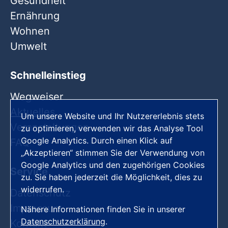
Gesundheit
Ernährung
Wohnen
Umwelt
Schnelleinstieg
Wegweiser
Aktuelles
Um unsere Website und Ihr Nutzererlebnis stets
Veranstaltungen
zu optimieren, verwenden wir das Analyse Tool
Google Analytics. Durch einen Klick auf
FAQ
„Akzeptieren“ stimmen Sie der Verwendung von
Google Analytics und den zugehörigen Cookies
Service
zu. Sie haben jederzeit die Möglichkeit, dies zu
widerrufen.
Datenschutz
Impressum
Nähere Informationen finden Sie in unserer
Datenschutzerklärung
.
Kontakt