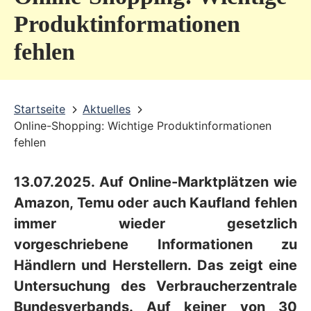
v
Produktinformationen
i
fehlen
c
e
b
Startseite
Aktuelles
Online-Shopping: Wichtige Produktinformationen
e
fehlen
r
e
13.07.2025. Auf Online-Marktplätzen wie
i
Amazon, Temu oder auch Kaufland fehlen
c
immer wieder gesetzlich
vorgeschriebene Informationen zu
h
Händlern und Herstellern. Das zeigt eine
Untersuchung des Verbraucherzentrale
Bundesverbands. Auf keiner von 30