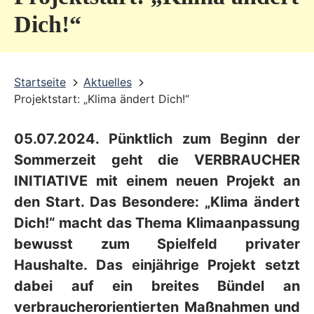
v
Dich!“
i
c
Startseite
Aktuelles
e
Projektstart: „Klima ändert Dich!“
b
e
05.07.2024. Pünktlich zum Beginn der
r
Sommerzeit geht die VERBRAUCHER
e
INITIATIVE mit einem neuen Projekt an
den Start. Das Besondere:
„Klima ändert
i
Dich!“ macht das Thema Klimaanpassung
c
bewusst zum Spielfeld privater
h
Haushalte. Das einjährige Projekt setzt
dabei auf ein breites Bündel an
verbraucherorientierten Maßnahmen und