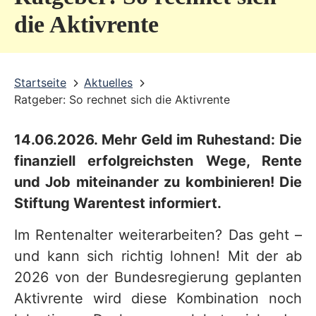
v
die Aktivrente
i
c
Startseite
Aktuelles
e
Ratgeber: So rechnet sich die Aktivrente
b
e
14.06.2026. Mehr Geld im Ruhestand: Die
r
finanziell erfolgreichsten Wege, Rente
e
und Job miteinander zu kombinieren! Die
Stiftung Warentest informiert.
i
c
Im Rentenalter weiterarbeiten? Das geht –
h
und kann sich richtig lohnen! Mit der ab
2026 von der Bundesregierung geplanten
Aktivrente wird diese Kombination noch