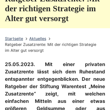
v
der richtigen Strategie im
i
Alter gut versorgt
c
e
b
Startseite
Aktuelles
Ratgeber Zusatzrente: Mit der richtigen Strategie
e
im Alter gut versorgt
r
e
25.05.2023. Mit einer privaten
i
Zusatzrente lässt sich dem Ruhestand
c
entspannter entgegenblicken. Der neue
Ratgeber der Stiftung Warentest „Meine
h
Zusatzrente“ zeigt, mit welchen
einfachen Mitteln aus einer etwas
größeren Geldsumme oder aus