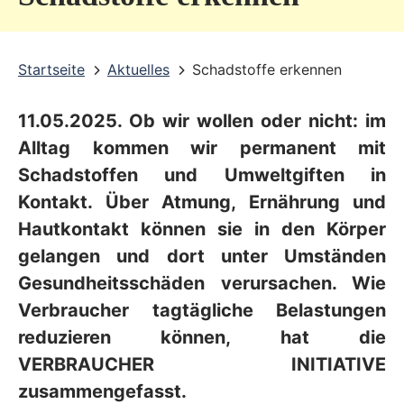
v
i
Startseite
Aktuelles
Schadstoffe erkennen
c
e
11.05.2025. Ob wir wollen oder nicht: im
b
Alltag kommen wir permanent mit
e
Schadstoffen und Umweltgiften in
r
Kontakt. Über Atmung, Ernährung und
Hautkontakt können sie in den Körper
e
gelangen und dort unter Umständen
i
Gesundheitsschäden verursachen. Wie
c
Verbraucher tagtägliche Belastungen
h
reduzieren können, hat die
VERBRAUCHER INITIATIVE
zusammengefasst.