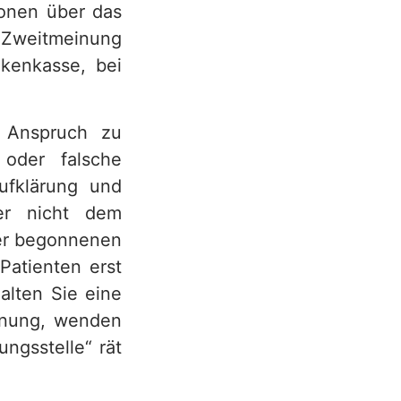
ionen über das
e Zweitmeinung
nkenkasse, bei
n Anspruch zu
oder falsche
Aufklärung und
er nicht dem
iner begonnenen
atienten erst
alten Sie eine
chnung, wenden
ngsstelle“ rät