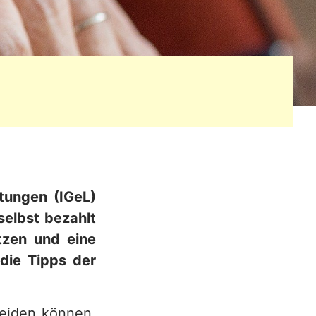
stungen (IGeL)
elbst bezahlt
tzen und eine
die Tipps der
heiden können,