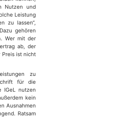
en Nutzen und
olche Leistung
en zu lassen“,
 Dazu gehören
n. Wer mit der
ertrag ab, der
Preis ist nicht
leistungen zu
hrift für die
ne IGeL nutzen
 außerdem kein
igen Ausnahmen
ingend. Ratsam