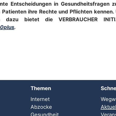
te Entscheidungen in Gesundheitsfragen zu 
n Patienten ihre Rechte und Pflichten kennen
nen dazu bietet die VERBRAUCHER INITI
0plus
.
Themen
Schne
Internet
Wegwe
Abzocke
Aktuel
Gesundheit
Veran