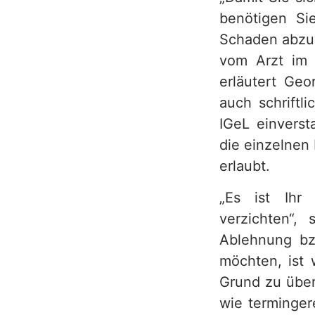
benötigen Si
h
Schaden abzuw
vom Arzt im V
erläutert Ge
auch schriftl
IGeL einverst
die einzelnen 
erlaubt.
„Es ist Ihr 
verzichten“,
Ablehnung bzw
möchten, ist 
Grund zu über
wie terminger