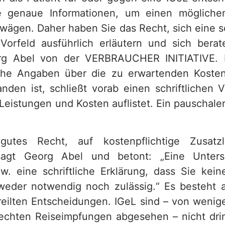
e genaue Informationen, um einen möglich
ägen. Daher haben Sie das Recht, sich eine s
orfeld ausführlich erläutern und sich berat
org Abel von der VERBRAUCHER INITIATIVE.
iche Angaben über die zu erwartenden Koste
anden ist, schließt vorab einen schriftlichen V
Leistungen und Kosten auflistet. Ein pauschaler 
gutes Recht, auf kostenpflichtige Zusatz
 sagt Georg Abel und betont: „Eine Untersc
. eine schriftliche Erklärung, dass Sie kei
weder notwendig noch zulässig.“ Es besteht
eilten Entscheidungen. IGeL sind – von wen
echten Reiseimpfungen abgesehen – nicht dr