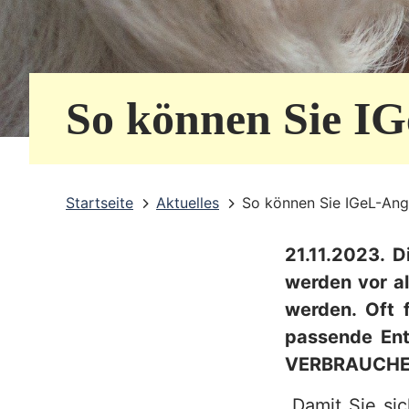
e
r
v
So können Sie I
i
c
e
Startseite
Aktuelles
So können Sie IGeL-Ang
b
21.11.2023. D
e
werden vor a
r
werden. Oft 
e
passende Ent
i
VERBRAUCHER
c
„Damit Sie si