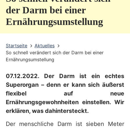
v
der Darm bei einer
i
Ernährungsumstellung
c
e
b
Startseite
Aktuelles
So schnell verändert sich der Darm bei einer
e
Ernährungsumstellung
r
e
07.12.2022. Der Darm ist ein echtes
i
Superorgan – denn er kann sich äußerst
c
flexibel auf neue
Ernährungsgewohnheiten einstellen. Wir
h
erklären, was dahintersteckt.
Der menschliche Darm ist sieben Meter