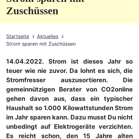
v
Zuschüssen
i
c
Startseite
Aktuelles
e
Strom sparen mit Zuschüssen
b
e
14.04.2022. Strom ist dieses Jahr so
r
teuer wie nie zuvor. Da lohnt es sich, die
e
Stromfresser auszusortieren. Die
gemeinnützigen Berater von CO2online
i
gehen davon aus, dass ein typischer
c
Haushalt so
1.000 Kilowattstunden Strom
h
im Jahr sparen
kann. Dazu musst Du nicht
unbedingt auf Elektrogeräte verzichten.
Es reicht schon, den 15 Jahre alten