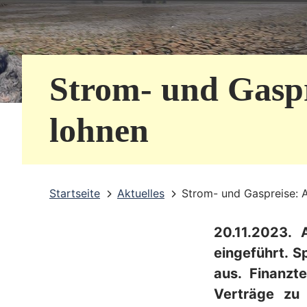
e
r
v
Strom- und Gaspr
i
c
lohnen
e
b
Startseite
Aktuelles
Strom- und Gaspreise: 
e
r
20.11.2023.
e
eingeführt. 
i
aus. Finanzt
Verträge zu
c