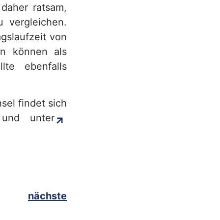
 daher ratsam,
 vergleichen.
agslaufzeit von
en können als
lte ebenfalls
el findet sich
 und unter
nächste