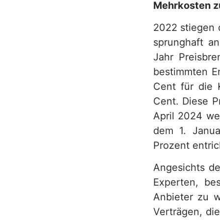
Mehrkosten z
h
2022 stiegen 
sprunghaft a
Jahr Preisbr
bestimmten En
Cent für die 
Cent. Diese P
April 2024 we
dem 1. Janua
Prozent entric
Angesichts de
Experten, be
Anbieter zu w
Verträgen, di