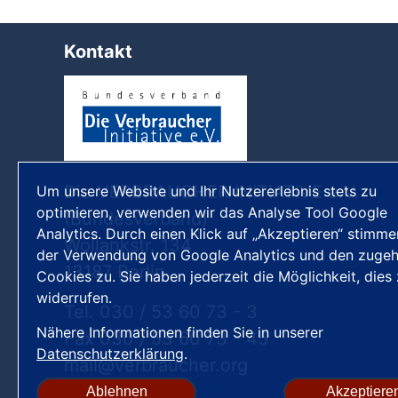
Kontakt
Die VERBRAUCHER INITIATIVE e.V.
Um unsere Website und Ihr Nutzererlebnis stets zu
optimieren, verwenden wir das Analyse Tool Google
(Bundesverband)
Analytics. Durch einen Klick auf „Akzeptieren“ stimme
Wollankstr. 134
der Verwendung von Google Analytics und den zugeh
13187 Berlin
Cookies zu. Sie haben jederzeit die Möglichkeit, dies
widerrufen.
Tel. 030 / 53 60 73 - 3
Nähere Informationen finden Sie in unserer
Fax 030 / 53 60 73 - 45
Datenschutzerklärung
.
mail
verbraucher
org
Ablehnen
Akzeptiere