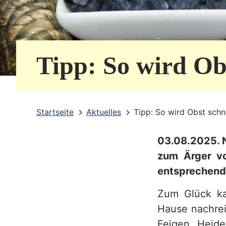
e
r
v
Tipp: So wird Obs
i
c
e
Startseite
Aktuelles
Tipp: So wird Obst schne
b
03.08.2025. N
e
zum Ärger von
r
entsprechend
e
Zum Glück ka
i
Hause nachrei
c
Feigen, Heide