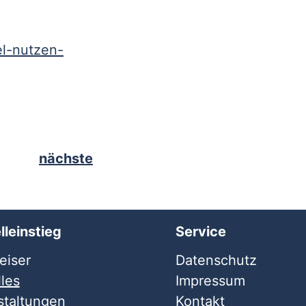
el-nutzen-
nächste
lleinstieg
Service
iser
Datenschutz
les
Impressum
staltungen
Kontakt