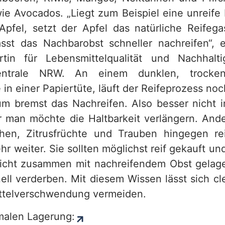
ie Avocados. „Liegt zum Beispiel eine unreif
Apfel, setzt der Apfel das natürliche Reifegas
sst das Nachbarobst schneller nachreifen“, 
rtin für Lebensmittelqualität und Nachhalti
zentrale NRW. An einem dunklen, trocke
 in einer Papiertüte, läuft der Reifeprozess noc
um bremst das Nachreifen. Also besser nicht 
r man möchte die Haltbarkeit verlängern. And
chen, Zitrusfrüchte und Trauben hingegen re
hr weiter. Sie sollten möglichst reif gekauft un
icht zusammen mit nachreifendem Obst gelage
nell verderben. Mit diesem Wissen lässt sich cl
ttelverschwendung vermeiden.
malen Lagerung: