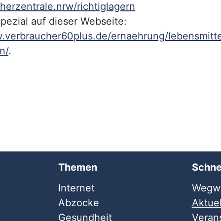
erzentrale.nrw/richtiglagern
ezial auf dieser Webseite:
w.verbraucher60plus.de/ernaehrung/lebensmitt
n/
.
Themen
Schne
Internet
Wegwe
Abzocke
Aktuel
Gesundheit
Veran