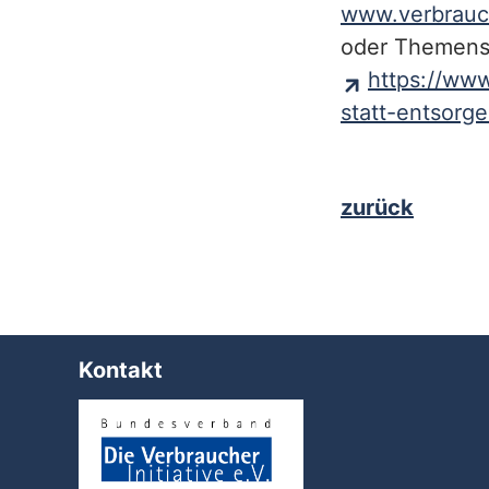
www.verbrauch
oder Themensp
https://ww
statt-entsorge
zurück
Kontakt