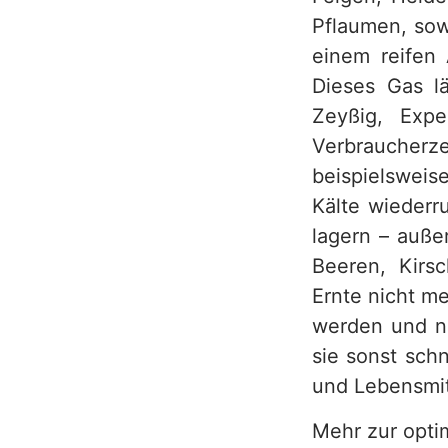
Pflaumen, sow
h
einem reifen 
Dieses Gas lä
Zeyßig, Expe
Verbraucher
beispielsweise
Kälte wiederr
lagern – auße
Beeren, Kirs
Ernte nicht me
werden und n
sie sonst sch
und Lebensmi
Mehr zur opti