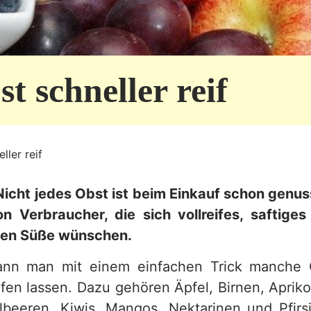
t schneller reif
ller reif
icht jedes Obst ist beim Einkauf schon genuss
 Verbraucher, die sich vollreifes, saftige
en Süße wünschen.
nn man mit einem einfachen Trick manche 
fen lassen. Dazu gehören Äpfel, Birnen, Aprik
lbeeren, Kiwis, Mangos, Nektarinen und Pfirs