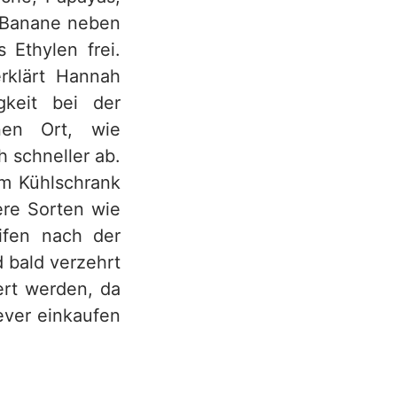
e Banane neben
 Ethylen frei.
erklärt Hannah
gkeit bei der
nen Ort, wie
h schneller ab.
im Kühlschrank
ere Sorten wie
ifen nach der
d bald verzehrt
rt werden, da
ever einkaufen