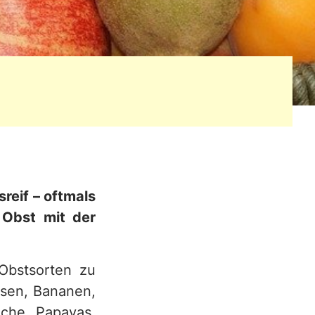
reif – oftmals
s Obst mit der
Obstsorten zu
osen, Bananen,
iche, Papayas,